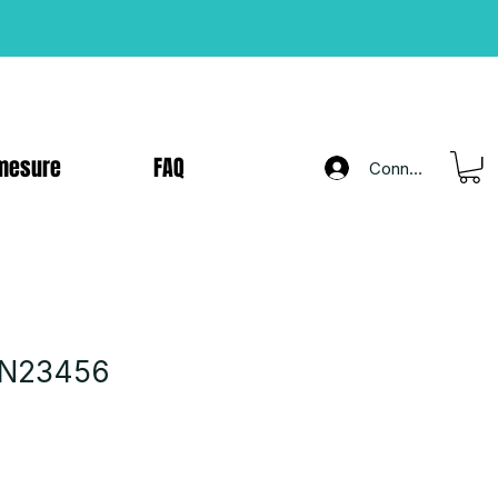
mesure
FAQ
Connexion
 1N23456