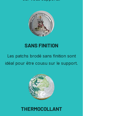
SANS FINITION
Les patchs brodé sans finition sont
idéal pour être cousu sur le support.
THERMOCOLLANT