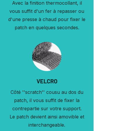
Avec la finition thermocollant, il
vous suffit d'un fer à repasser ou
d'une presse à chaud pour fixer le
patch en quelques secondes.
VELCRO
Côté ''scratch'' cousu au dos du
patch, il vous suffit de fixer la
contrepartie sur votre support.
Le patch devient ainsi amovible et
interchangeable.