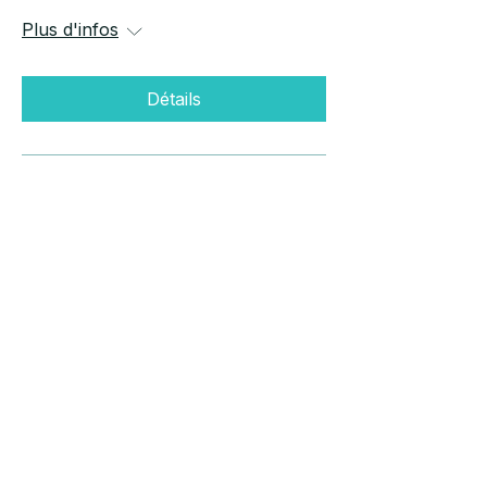
Plus d'infos
Détails
Il se passe aussi des choses
par ici
On reste en contact 
E-mail
*