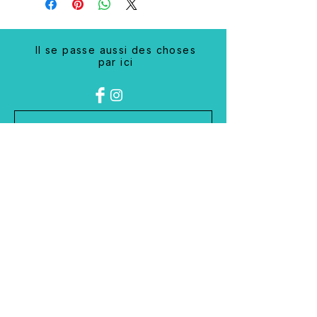
Il se passe aussi des choses
par ici
On reste en contact 
E-mail
*
Envoyer
BESOIN D'AIDE ?
+41 (0) 79 857 87 18
info@mc2broderie.com