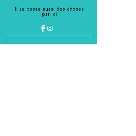
Il se passe aussi des choses
par ici
On reste en contact 
E-mail
*
Envoyer
BESOIN D'AIDE ?
+41 (0) 79 857 87 18
info@mc2broderie.com