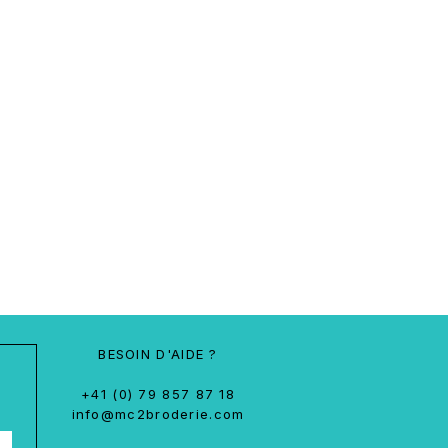
BESOIN D'AIDE ?
+41 (0) 79 857 87 18
info@mc2broderie.com