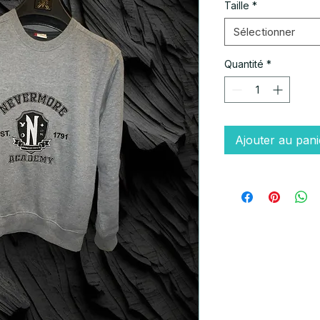
Taille
*
Sélectionner
Quantité
*
Ajouter au pani