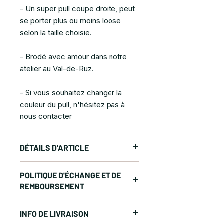
- Un super pull coupe droite, peut
se porter plus ou moins loose
selon la taille choisie.
- Brodé avec amour dans notre
atelier au Val-de-Ruz.
- Si vous souhaitez changer la
couleur du pull, n'hésitez pas à
nous contacter
DÉTAILS D'ARTICLE
Sweatshirt unisexe col rond. Tissu
POLITIQUE D'ÉCHANGE ET DE
doux et stabilisé adapté aux
REMBOURSEMENT
lavages intensifs. Finition anti-pilling.
Bords-côtes 1x1 au col, aux
- Concernant les commandes
poignets et à la taille. Double
INFO DE LIVRAISON
sur mesures, Désolé, mais
couture. Bande de propreté. Très