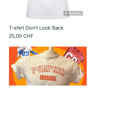
T-shirt Don’t Look Back
Prix
25,00 CHF
T-Shirt PUMPKIN SEASON