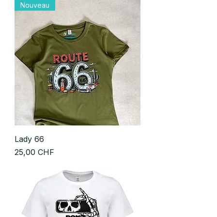
Nouveau
Lady 66
Prix
25,00 CHF