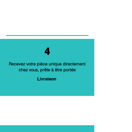
4
Recevez votre pièce unique directement
chez vous, prête à être portée
Livraison