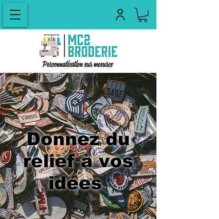
Donnez du
relief à vos
idées