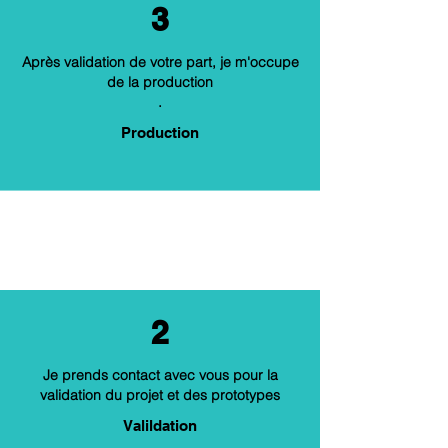
3
Après validation de votre part, je m'occupe
de la production
.
Production
2
Je prends contact avec vous pour la
validation du projet et des prototypes
Valildation